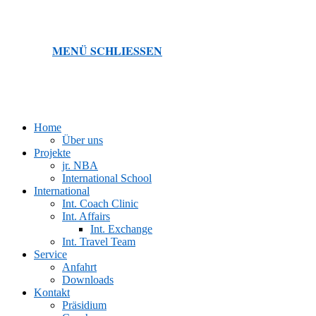
MENÜ
SCHLIESSEN
Home
Über uns
Projekte
jr. NBA
International School
International
Int. Coach Clinic
Int. Affairs
Int. Exchange
Int. Travel Team
Service
Anfahrt
Downloads
Kontakt
Präsidium